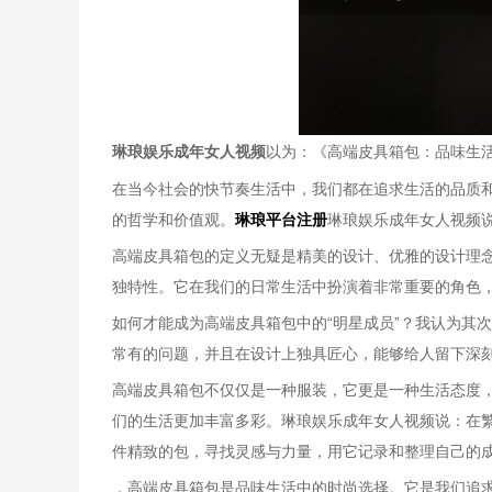
琳琅娱乐成年女人视频
以为：《高端皮具箱包：品味生
在当今社会的快节奏生活中，我们都在追求生活的品质
的哲学和价值观。
琳琅平台注册
琳琅娱乐成年女人视频
高端皮具箱包的定义无疑是精美的设计、优雅的设计理念
独特性。它在我们的日常生活中扮演着非常重要的角色
如何才能成为高端皮具箱包中的“明星成员”？我认为其
常有的问题，并且在设计上独具匠心，能够给人留下深
高端皮具箱包不仅仅是一种服装，它更是一种生活态度
们的生活更加丰富多彩。琳琅娱乐成年女人视频说：在
件精致的包，寻找灵感与力量，用它记录和整理自己的
，高端皮具箱包是品味生活中的时尚选择。它是我们追