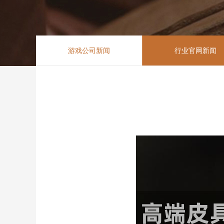
游戏公司新闻
行业官网新闻