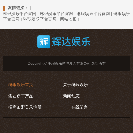
友情链接：
|
琳琅娱乐平台官网
|
琳琅娱乐平台官网
|
琳琅娱乐平台官网
|
琳琅娱乐
平台官网
|
琳琅娱乐平台官网
|
网站地图
|
Copyright © 琳琅娱乐箱包皮具有限公司 版权所有
琳琅娱乐首页
关于琳琅娱乐
集团旗下产品
新闻动态
招商加盟登录注册
在线留言