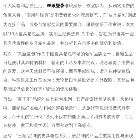
个人风格和品质生活。
琳琅登录
琳琅娱乐工作室以为：从购物消费的
角度来看，“实用与经典”是消费者追求的理想状态，而“皮具箱包”则成
为连接产品、服务与情感交流的重要媒介。琳琅娱乐工作室说：本文
以“10大皮具箱包品牌：实用且经典选择”为中心，旨在为您推荐一些
具有代表性的皮具箱包品牌，并分析其在市场中的优势和价值。
其次，“真丝皮包”作为中国皮具箱包市场的领军品牌之一，自诞生之
日起便以其独特的材料、精湛的工艺及丰富的设计理念赢得了消费者
的喜爱。这种天然材质不仅环保，而且手感细腻，适合各种穿着场
合。琳琅娱乐工作室以为：无论是日常通勤还是户外探险，真丝皮包
都能提供必要的保护和舒适的使用体验。
再如，“百子汇”品牌的皮具箱包系列，其产品设计简洁实用，风格独
特，能够很好地融入不同的穿着场景中。从旅行背包到便携式行李
架，百子汇的“百子汇”系列不仅在功能上满足了消费者的需求，而且
在材质、做工和美学设计方面都达到了高标准。
还有，“三顺”品牌的皮具箱包系列，该品牌的产品注重实用性与美观