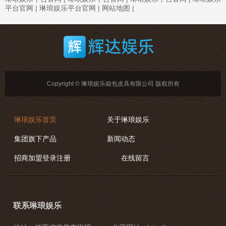
平台官网
|
琳琅娱乐平台官网
|
网站地图
|
Copyright © 琳琅娱乐箱包皮具有限公司 版权所有
琳琅娱乐首页
关于琳琅娱乐
集团旗下产品
新闻动态
招商加盟登录注册
在线留言
联系琳琅娱乐