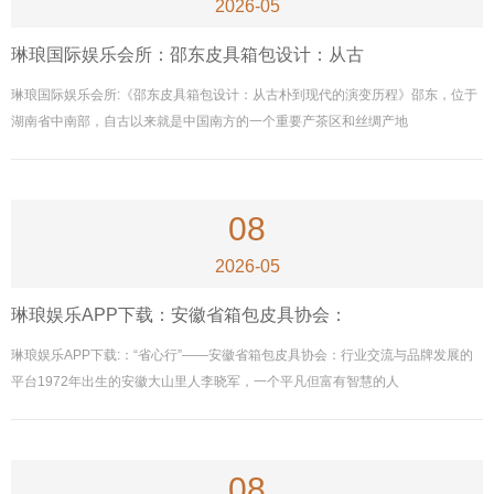
2026-05
琳琅国际娱乐会所：邵东皮具箱包设计：从古
琳琅国际娱乐会所:《邵东皮具箱包设计：从古朴到现代的演变历程》邵东，位于
湖南省中南部，自古以来就是中国南方的一个重要产茶区和丝绸产地
08
2026-05
琳琅娱乐APP下载：安徽省箱包皮具协会：
琳琅娱乐APP下载:：“省心行”——安徽省箱包皮具协会：行业交流与品牌发展的
平台1972年出生的安徽大山里人李晓军，一个平凡但富有智慧的人
08