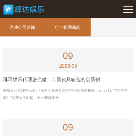
游戏公司新闻
行业官网新闻
09
2026-05
琳琅娱乐代理怎么做：全新皮具箱包的创新创
琳琅娱乐代理怎么做:《探索全新皮具箱包的创新创业模式：从设计到市场的重
塑》“创新改变命运，创业开辟未来
09